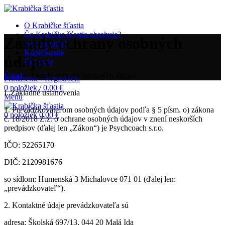
O Krabičke šťastia
Čo Krabička šťastia obsahuje?
Zásady ochrany osobných
Ako vznikla?
Kúpiť
Štastie
údajov
Recenzie
Úvod
»
Zásady ochrany osobných údajov
Prihlásenie / Registrácia
0
položiek
/
0.00
€
I. Základné ustanovenia
Menu
1. Prevádzkovateľom osobných údajov podľa § 5 písm. o) zákona
0
položiek
0.00
€
č. 18/2018 Z.z. o ochrane osobných údajov v znení neskorších
predpisov (ďalej len „Zákon“) je Psychcoach s.r.o.
IČO: 52265170
DIČ: 2120981676
so sídlom: Humenská 3 Michalovce 071 01 (ďalej len:
„prevádzkovateľ“).
2. Kontaktné údaje prevádzkovateľa sú
adresa: Školská 697/13, 044 20 Malá Ida