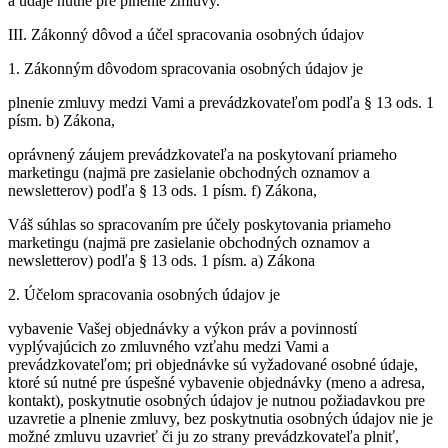
a údaje nutné pre plnenie zmluvy.
III. Zákonný dôvod a účel spracovania osobných údajov
1. Zákonným dôvodom spracovania osobných údajov je
plnenie zmluvy medzi Vami a prevádzkovateľom podľa § 13 ods. 1
písm. b) Zákona,
oprávnený záujem prevádzkovateľa na poskytovaní priameho
marketingu (najmä pre zasielanie obchodných oznamov a
newsletterov) podľa § 13 ods. 1 písm. f) Zákona,
Váš súhlas so spracovaním pre účely poskytovania priameho
marketingu (najmä pre zasielanie obchodných oznamov a
newsletterov) podľa § 13 ods. 1 písm. a) Zákona
2. Účelom spracovania osobných údajov je
vybavenie Vašej objednávky a výkon práv a povinností
vyplývajúcich zo zmluvného vzťahu medzi Vami a
prevádzkovateľom; pri objednávke sú vyžadované osobné údaje,
ktoré sú nutné pre úspešné vybavenie objednávky (meno a adresa,
kontakt), poskytnutie osobných údajov je nutnou požiadavkou pre
uzavretie a plnenie zmluvy, bez poskytnutia osobných údajov nie je
možné zmluvu uzavrieť či ju zo strany prevádzkovateľa plniť,